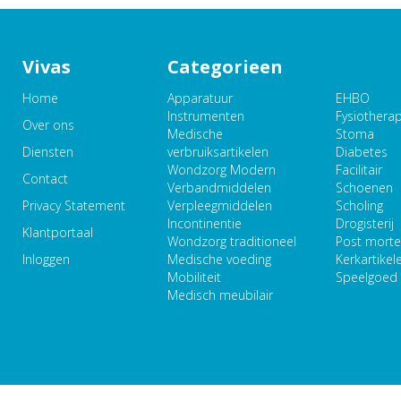
Vivas
Categorieen
Home
Apparatuur
EHBO
Instrumenten
Fysiothera
Over ons
Medische
Stoma
Diensten
verbruiksartikelen
Diabetes
Wondzorg Modern
Facilitair
Contact
Verbandmiddelen
Schoenen
Privacy Statement
Verpleegmiddelen
Scholing
Incontinentie
Drogisterij
Klantportaal
Wondzorg traditioneel
Post mort
Inloggen
Medische voeding
Kerkartikel
Mobiliteit
Speelgoed
Medisch meubilair