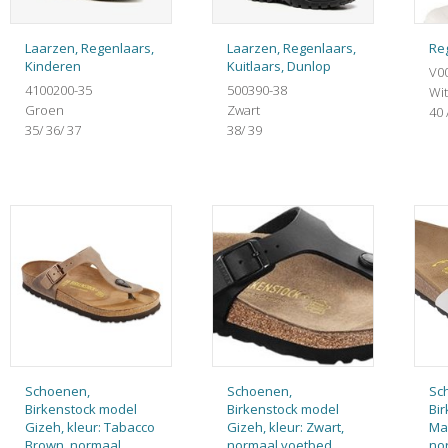
Laarzen, Regenlaars,
Laarzen, Regenlaars,
Re
Kinderen
Kuitlaars, Dunlop
V0
4100200-35
500390-38
Wit
Groen
Zwart
40 
35/ 36/ 37
38/ 39
Schoenen,
Schoenen,
Sc
Birkenstock model
Birkenstock model
Bi
Gizeh, kleur: Tabacco
Gizeh, kleur: Zwart,
Mad
Brown, normaal
normaal voetbed
no