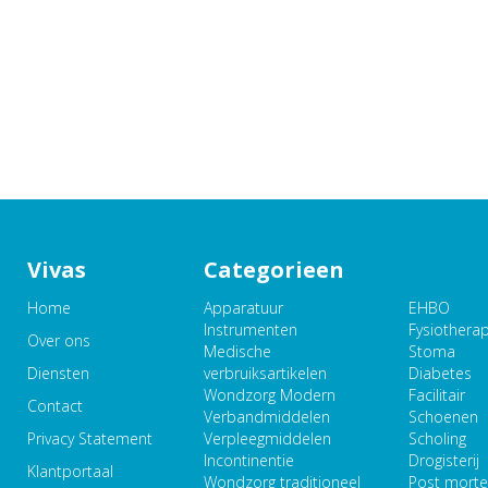
Vivas
Categorieen
Home
Apparatuur
EHBO
Instrumenten
Fysiothera
Over ons
Medische
Stoma
Diensten
verbruiksartikelen
Diabetes
Wondzorg Modern
Facilitair
Contact
Verbandmiddelen
Schoenen
Privacy Statement
Verpleegmiddelen
Scholing
Incontinentie
Drogisterij
Klantportaal
Wondzorg traditioneel
Post mort