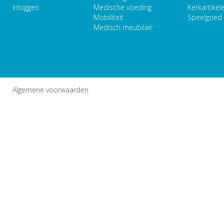
Inloggen
Medische voeding
Kerkartikel
Mobiliteit
Speelgoed
Medisch meubilair
Algemene voorwaarden