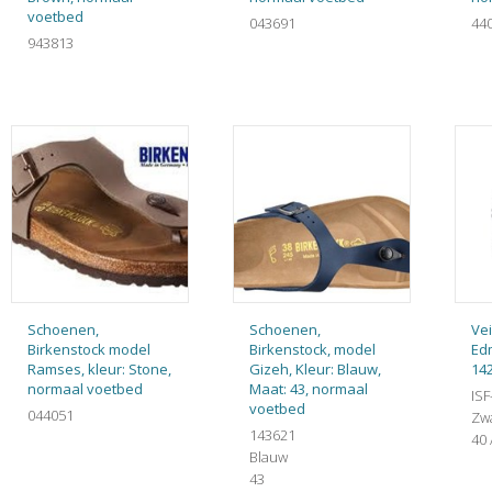
voetbed
043691
44
943813
Schoenen,
Schoenen,
Vei
Birkenstock model
Birkenstock, model
Ed
Ramses, kleur: Stone,
Gizeh, Kleur: Blauw,
142
normaal voetbed
Maat: 43, normaal
ISF
voetbed
044051
Zw
143621
40 
Blauw
43