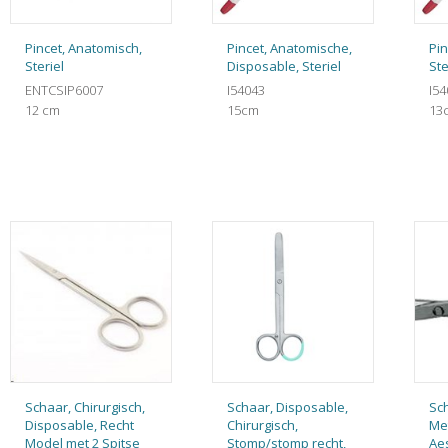
Pincet, Anatomisch,
Pincet, Anatomische,
Pin
Steriel
Disposable, Steriel
Ste
ENTCSIP6007
I54043
I54
12 cm
15cm
13
Schaar, Chirurgisch,
Schaar, Disposable,
Sc
Disposable, Recht
Chirurgisch,
Met
Model met 2 Spitse
Stomp/stomp recht,
Ae