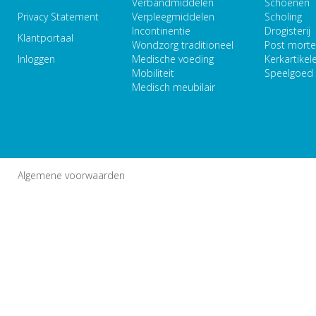
Verbandmiddelen
Schoenen
Privacy Statement
Verpleegmiddelen
Scholing
Incontinentie
Drogisterij
Klantportaal
Wondzorg traditioneel
Post mort
Inloggen
Medische voeding
Kerkartikel
Mobiliteit
Speelgoed
Medisch meubilair
Algemene voorwaarden