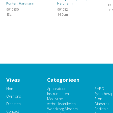
Punten, Hartmann
Hartmann
BC
9910830
991082
11
13cm
14.5cm
Vivas
Categorieen
Home
Apparatuur
EHBO
Instrumenten
Fysiothera
Over ons
Medische
Stoma
Diensten
verbruiksartikelen
Diabetes
Wondzorg Modern
Facilitair
Contact