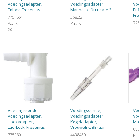
Voedingsadapter,
Voedingsadapter,
Vo
Enlock, Fresenius
Mannelijk, Nutrisafe 2
Enf
Fr
7751651
368.22
77
Paars
Paars
20
Voedingssonde,
Voedingssonde,
Vo
Voedingsadapter,
Voedingsadapter,
Vo
Hoekadapter,
Kegeladapter,
Man
LuerLock, Fresenius
Vrouwelijk, BBraun
0V
7750801
4438450
Pa