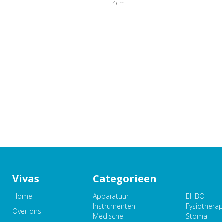
4cm
Vivas
Categorieen
Home
Apparatuur
EHBO
Instrumenten
Fysiothera
Over ons
Medische
Stoma