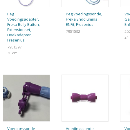
Peg
Peg Voedingssonde,
Vo
Voedingsadapter,
Freka Endolumina,
Ga
Freka Belly Button,
ENFit, Fresenius
Enf
Extensionset,
7981832
25
Hoekadapter,
24
Fresenius
7981397
30 cm
Voedingssonde,
Voedingssonde,
Vo