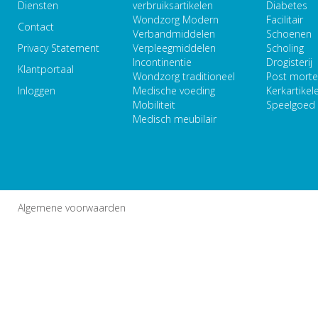
Diensten
verbruiksartikelen
Diabetes
Wondzorg Modern
Facilitair
Contact
Verbandmiddelen
Schoenen
Privacy Statement
Verpleegmiddelen
Scholing
Incontinentie
Drogisterij
Klantportaal
Wondzorg traditioneel
Post mort
Inloggen
Medische voeding
Kerkartikel
Mobiliteit
Speelgoed
Medisch meubilair
Algemene voorwaarden