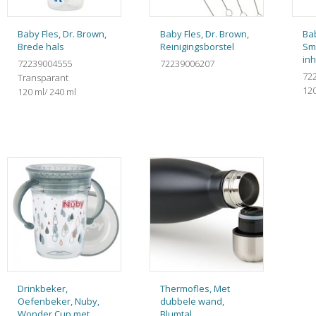
Baby Fles, Dr. Brown,
Baby Fles, Dr. Brown,
Bab
Brede hals
Reinigingsborstel
Sma
inh
72239004555
72239006207
72
Transparant
12
120 ml/ 240 ml
Drinkbeker,
Thermofles, Met
Oefenbeker, Nuby,
dubbele wand,
Wonder Cup met
Blumtal