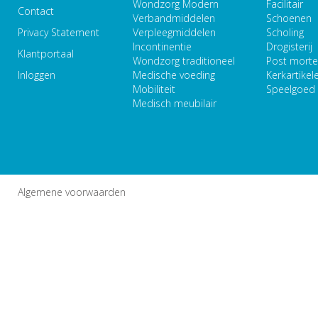
Wondzorg Modern
Facilitair
Contact
Verbandmiddelen
Schoenen
Privacy Statement
Verpleegmiddelen
Scholing
Incontinentie
Drogisterij
Klantportaal
Wondzorg traditioneel
Post mort
Inloggen
Medische voeding
Kerkartikel
Mobiliteit
Speelgoed
Medisch meubilair
Algemene voorwaarden