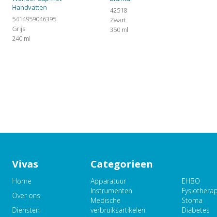
Handvatten
42518
5414959046395
Zwart
Grijs
350 ml
240 ml
Vivas
Categorieen
Home
Apparatuur
EHBO
Instrumenten
Fysiothera
Over ons
Medische
Stoma
Diensten
verbruiksartikelen
Diabetes