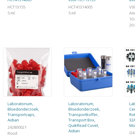
HCT13155
HCT41314005
V0
5 ml
5 ml
Am
10 
20 
Laboratorium,
Laboratorium,
La
Bloedonderzoek,
Bloedonderzoek,
Cen
Transportcaps,
Transportkoffer,
Rot
Aidian
Transport Box,
32A
QuikRead Cuvet,
Mo
242800021
Aidian
G4
Rood