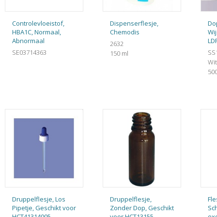
Controlevloeistof,
Dispenserflesje,
Do
HBA1C, Normaal,
Chemodis
Wij
Abnormaal
LD
2632
SE03714363
SS
150 ml
Wit
500
Druppelflesje, Los
Druppelflesje,
Fle
Pipetje, Geschikt voor
Zonder Dop, Geschikt
Sc
HCT41314005
voor HCT13155
ex