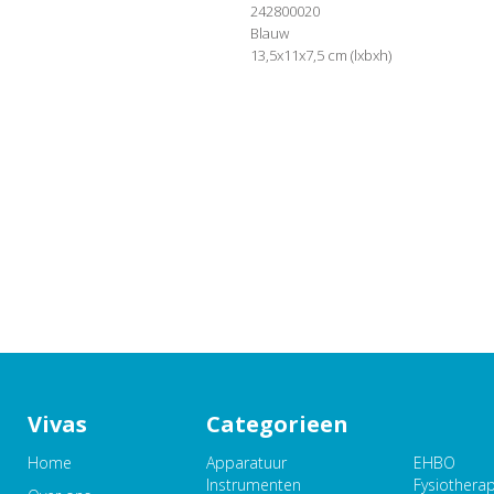
242800020
Blauw
13,5x11x7,5 cm (lxbxh)
Vivas
Categorieen
Home
Apparatuur
EHBO
Instrumenten
Fysiothera