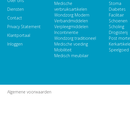
Over ons
Medische
Stoma
Diensten
verbruiksartikelen
Diabetes
Wondzorg Modern
Facilitair
Contact
Verbandmiddelen
Schoenen
Privacy Statement
Verpleegmiddelen
Scholing
Incontinentie
Drogisterij
Klantportaal
Wondzorg traditioneel
Post mort
Inloggen
Medische voeding
Kerkartikel
Mobiliteit
Speelgoed
Medisch meubilair
Algemene voorwaarden