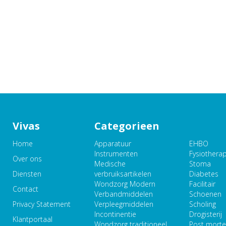
Vivas
Categorieen
Home
Apparatuur
EHBO
Instrumenten
Fysiothera
Over ons
Medische
Stoma
Diensten
verbruiksartikelen
Diabetes
Wondzorg Modern
Facilitair
Contact
Verbandmiddelen
Schoenen
Privacy Statement
Verpleegmiddelen
Scholing
Incontinentie
Drogisterij
Klantportaal
Wondzorg traditioneel
Post mort