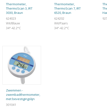
Thermometer,
Thermometer,
Th
ThermoScan 3, IRT
ThermoScan 7, IRT
Th
3030, Braun
6520, Braun
Ha
624023
624202
92
Wit/Blauw
Wit/Paars
34°-42.2°C
34°-42.2°C
Zwemmen -
zwembadthermometer,
met bevestigingslijn
301041