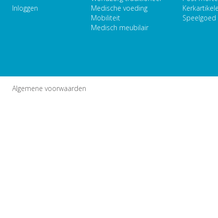
Inloggen
Medische voeding
Kerkartikel
Mobiliteit
Speelgoed
Medisch meubilair
Algemene voorwaarden