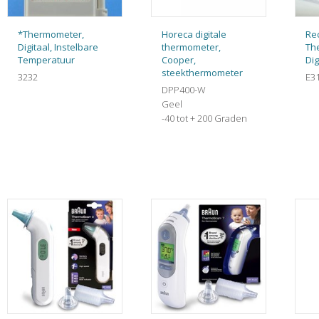
*Thermometer,
Horeca digitale
Re
Digitaal, Instelbare
thermometer,
Th
Temperatuur
Cooper,
Di
steekthermometer
3232
E3
DPP400-W
Geel
-40 tot + 200 Graden