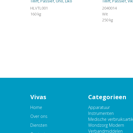
Tillift, Passief, Uno, Liko
Tillift, Passief, Vi
HLVTL001
2040014
160 kg
Wit
250 kg
Vivas
Categorieen
Home
Apparatuur
Instrumenten
Over ons
Medische verbruiksarti
Diensten
Wondzorg Modern
Verbandmiddelen