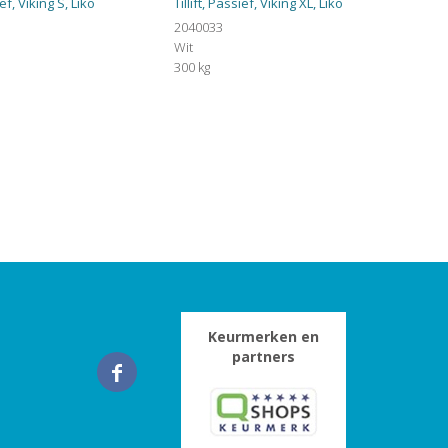
ief, Viking S, Liko
Tillift, Passief, Viking XL, Liko
2040033
Wit
300 kg
Keurmerken en
partners