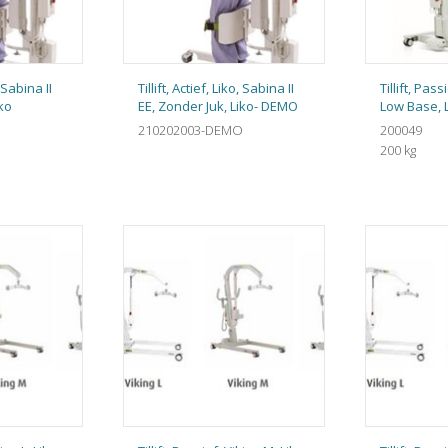
, Sabina II
Tillift, Actief, Liko, Sabina II
Tillift, Pas
iko
EE, Zonder Juk, Liko- DEMO
Low Base, 
210202003-DEMO
200049
200 kg