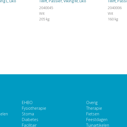
king L, Liko
Tillift, Passief, Viking M, Liko
Tillift, Pass
2040045
2040006
Wit
Wit
205 kg
160 kg
EHBO
Overig
Fysiotherapie
Therapie
kelen
Stoma
Fietsen
Diabetes
Feestdagen
Facilitair
Tuinartikelen