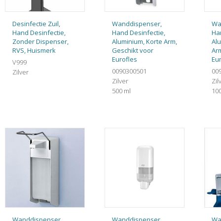
Desinfectie Zuil,
Wanddispenser,
Wa
Hand Desinfectie,
Hand Desinfectie,
Ha
Zonder Dispenser,
Aluminium, Korte Arm,
Al
RVS, Huismerk
Geschikt voor
Arm
Eurofles
Eu
V999
0090300501
00
Zilver
Zilver
Zil
500 ml
10
Wanddispenser,
Wanddispenser,
Wa