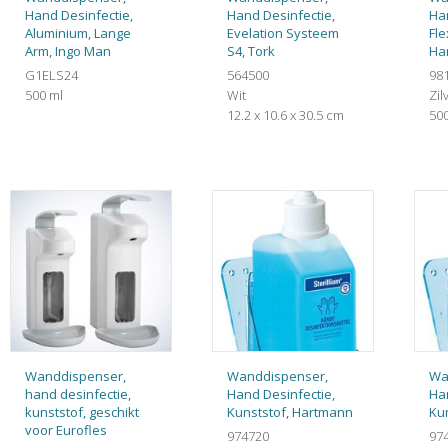
Hand Desinfectie,
Hand Desinfectie,
Ha
Aluminium, Lange
Evelation Systeem
Fle
Arm, Ingo Man
S4, Tork
Ha
G1ELS24
564500
98
500 ml
Wit
Zil
12.2 x 10.6 x 30.5 cm
500
Wanddispenser,
Wanddispenser,
Wa
hand desinfectie,
Hand Desinfectie,
Ha
kunststof, geschikt
Kunststof, Hartmann
Ku
voor Eurofles
974720
97