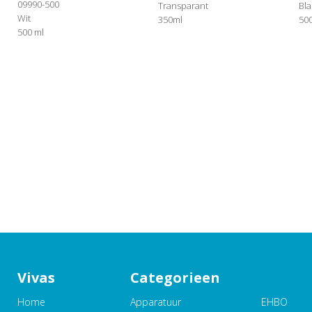
09990-500
Transparant
Bl
Wit
350ml
50
500 ml
Vivas
Categorieen
Home
Apparatuur
EHBO