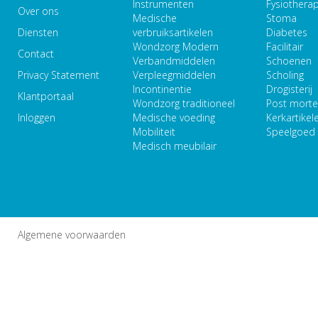
Instrumenten
Fysiothera
Over ons
Medische
Stoma
Diensten
verbruiksartikelen
Diabetes
Wondzorg Modern
Facilitair
Contact
Verbandmiddelen
Schoenen
Privacy Statement
Verpleegmiddelen
Scholing
Incontinentie
Drogisterij
Klantportaal
Wondzorg traditioneel
Post mort
Inloggen
Medische voeding
Kerkartikel
Mobiliteit
Speelgoed
Medisch meubilair
Algemene voorwaarden