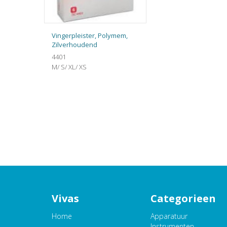
Vingerpleister, Polymem,
Zilverhoudend
4401
M/ S/ XL/ XS
Vivas
Categorieen
Home
Apparatuur
Instrumenten