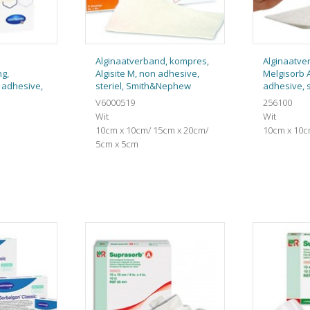
Alginaatverband, kompres,
Alginaatve
ng,
Algisite M, non adhesive,
Melgisorb 
 adhesive,
steriel, Smith&Nephew
adhesive, s
n
V6000519
256100
Wit
Wit
10cm x 10cm/ 15cm x 20cm/
10cm x 10
5cm x 5cm