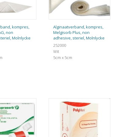
rband, kompres,
Alginaatverband, kompres,
AG, non
Melgisorb Plus, non
teriel, Molnlycke
adhesive, steriel, Molnlycke
252000
Wit
cm
5cm x 5cm