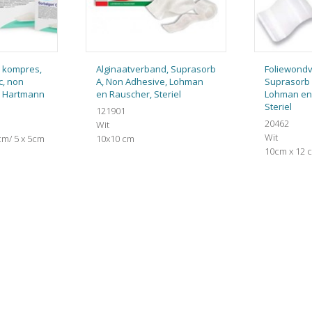
, kompres,
Alginaatverband, Suprasorb
Foliewond
c, non
A, Non Adhesive, Lohman
Suprasorb 
l, Hartmann
en Rauscher, Steriel
Lohman en
Steriel
121901
20462
Wit
Wit
cm/ 5 x 5cm
10x10 cm
10cm x 12 