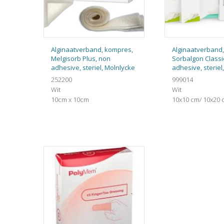
Alginaatverband, kompres,
Alginaatverband
Melgisorb Plus, non
Sorbalgon Classi
adhesive, steriel, Molnlycke
adhesive, sterie
252200
999014
Wit
Wit
10cm x 10cm
10x10 cm/ 10x20 