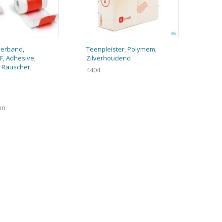
verband,
Teenpleister, Polymem,
F, Adhesive,
Zilverhoudend
 Rauscher,
4404
L
cm