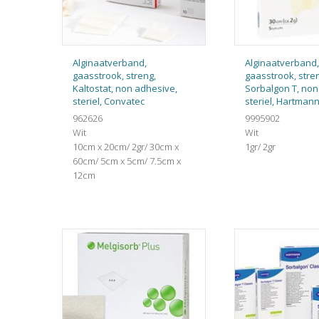
Alginaatverband,
Alginaatverband,
gaasstrook, streng,
gaasstrook, stre
Kaltostat, non adhesive,
Sorbalgon T, non
steriel, Convatec
steriel, Hartman
962626
9995902
Wit
Wit
10cm x 20cm/ 2gr/ 30cm x
1gr/ 2gr
60cm/ 5cm x 5cm/ 7.5cm x
12cm