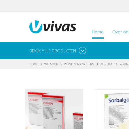
Home
Over on
BEKIJK ALLE PRODUCTEN
HOME
WEBSHOP
WONDZORG MODERN
ALGINAAT
ALGIN