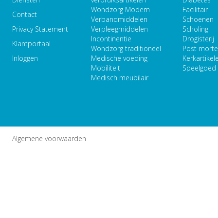
Wondzorg Modern
Facilitair
Contact
Verbandmiddelen
Schoenen
Privacy Statement
Verpleegmiddelen
Scholing
Incontinentie
Drogisterij
Klantportaal
Wondzorg traditioneel
Post mort
Inloggen
Medische voeding
Kerkartikel
Mobiliteit
Speelgoed
Medisch meubilair
Algemene voorwaarden