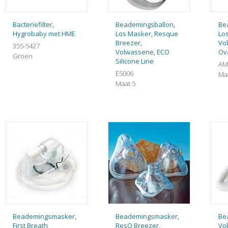
Bacteriefilter,
Beademingsballon,
Be
Hygrobaby met HME
Los Masker, Resque
Lo
Breezer,
Vo
355-5427
Volwassene, ECO
Ova
Groen
Silicone Line
AM
E5006
Ma
Maat 5
Beademingsmasker,
Beademingsmasker,
Be
First Breath
ResQ Breezer,
Vo