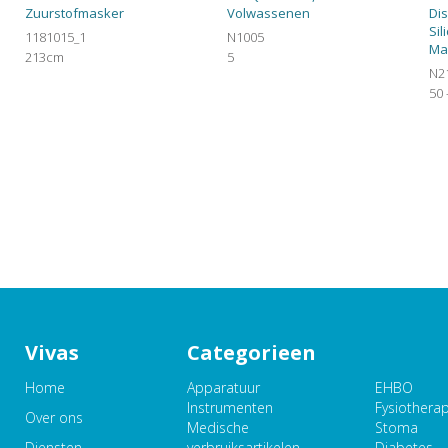
Zuurstofmasker
Volwassenen
Di
Sil
1181015_1
N1005
Ma
213cm
5
N2
50 
Vivas
Categorieen
Home
Apparatuur
EHBO
Instrumenten
Fysiothera
Over ons
Medische
Stoma
Diensten
verbruiksartikelen
Diabetes