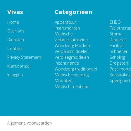
Vivas
Categorieen
Home
Apparatuur
EHBO
Instrumenten
Fysiothera
Over ons
Medische
Stoma
Diensten
verbruiksartikelen
Diabetes
Wondzorg Modern
Facilitair
Contact
Verbandmiddelen
Schoenen
Privacy Statement
Verpleegmiddelen
Scholing
Incontinentie
Drogisterij
Klantportaal
Wondzorg traditioneel
Post mort
Inloggen
Medische voeding
Kerkartikel
Mobiliteit
Speelgoed
Medisch meubilair
Algemene voorwaarden