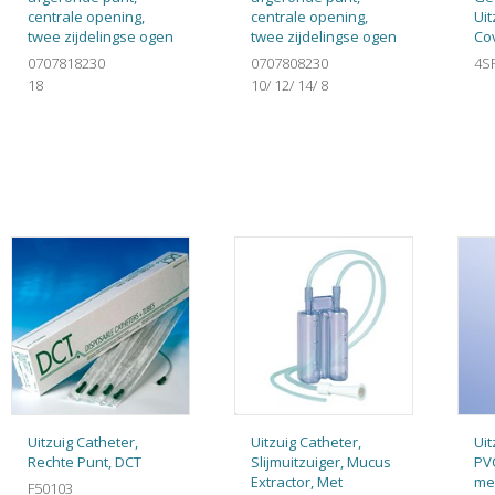
centrale opening,
centrale opening,
Ui
twee zijdelingse ogen
twee zijdelingse ogen
Co
0707818230
0707808230
4S
18
10/ 12/ 14/ 8
Uitzuig Catheter,
Uitzuig Catheter,
Uit
Rechte Punt, DCT
Slijmuitzuiger, Mucus
PV
Extractor, Met
me
F50103