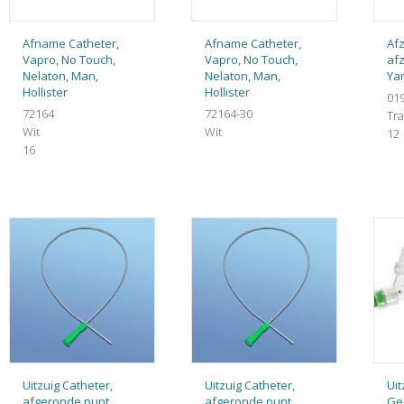
Afname Catheter,
Afname Catheter,
Afz
Vapro, No Touch,
Vapro, No Touch,
afz
Nelaton, Man,
Nelaton, Man,
Ya
Hollister
Hollister
01
72164
72164-30
Tr
Wit
Wit
12
16
Uitzuig Catheter,
Uitzuig Catheter,
Uit
afgeronde punt,
afgeronde punt,
Ge