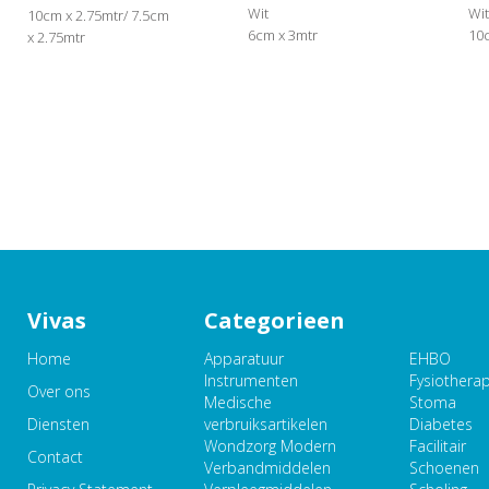
Wit
Wit
10cm x 2.75mtr/ 7.5cm
6cm x 3mtr
10
x 2.75mtr
Vivas
Categorieen
Home
Apparatuur
EHBO
Instrumenten
Fysiothera
Over ons
Medische
Stoma
Diensten
verbruiksartikelen
Diabetes
Wondzorg Modern
Facilitair
Contact
Verbandmiddelen
Schoenen