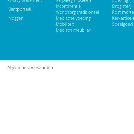
Privacy Statement
Verpleegmiddelen
Scholing
Incontinentie
Drogisterij
Klantportaal
Wondzorg traditioneel
Post mort
Inloggen
Medische voeding
Kerkartikel
Mobiliteit
Speelgoed
Medisch meubilair
Algemene voorwaarden