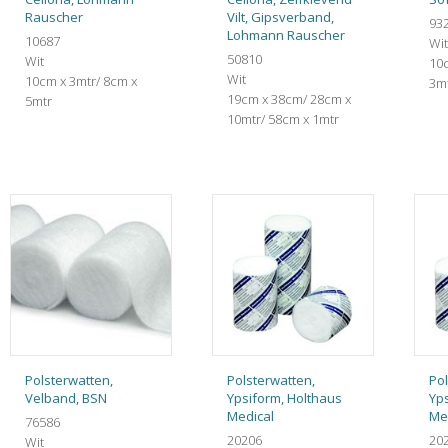
Rauscher
Vilt, Gipsverband,
93
Lohmann Rauscher
10687
Wit
50810
Wit
10c
Wit
10cm x 3mtr/ 8cm x
3mt
19cm x 38cm/ 28cm x
5mtr
10mtr/ 58cm x 1mtr
Polsterwatten,
Polsterwatten,
Pol
Velband, BSN
Ypsiform, Holthaus
Yp
Medical
Me
76586
20206
20
Wit