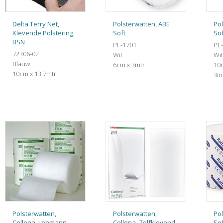
Delta Terry Net,
Polsterwatten, ABE
Pol
Klevende Polstering,
Soft
Sof
BSN
PL-1701
PL
72306-02
Wit
Wit
Blauw
6cm x 3mtr
10c
10cm x 13.7mtr
3m
Polsterwatten,
Polsterwatten,
Pol
Cellona, Lohmann
Cellona, Zelfklevend
So