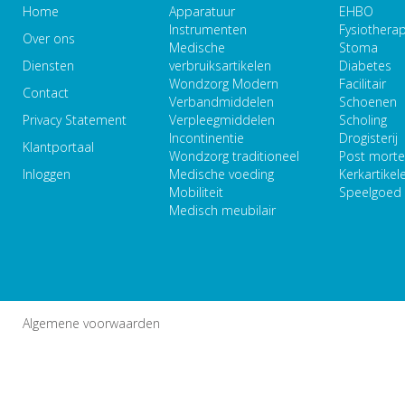
Home
Apparatuur
EHBO
Instrumenten
Fysiothera
Over ons
Medische
Stoma
Diensten
verbruiksartikelen
Diabetes
Wondzorg Modern
Facilitair
Contact
Verbandmiddelen
Schoenen
Privacy Statement
Verpleegmiddelen
Scholing
Incontinentie
Drogisterij
Klantportaal
Wondzorg traditioneel
Post mort
Inloggen
Medische voeding
Kerkartikel
Mobiliteit
Speelgoed
Medisch meubilair
Algemene voorwaarden