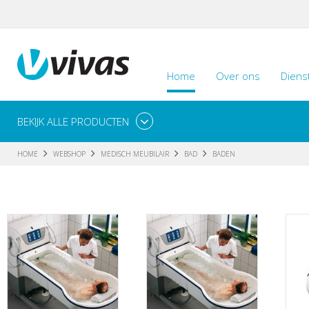
Home
Over ons
Diens
BEKIJK ALLE PRODUCTEN
HOME
WEBSHOP
MEDISCH MEUBILAIR
BAD
BADEN