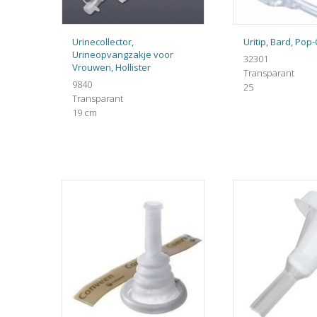
Urinecollector,
Uritip, Bard, Pop
Urineopvangzakje voor
32301
Vrouwen, Hollister
Transparant
9840
25
Transparant
19 cm