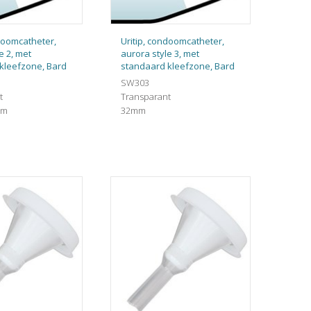
ndoomcatheter,
Uritip, condoomcatheter,
e 2, met
aurora style 3, met
kleefzone, Bard
standaard kleefzone, Bard
SW303
t
Transparant
mm
32mm