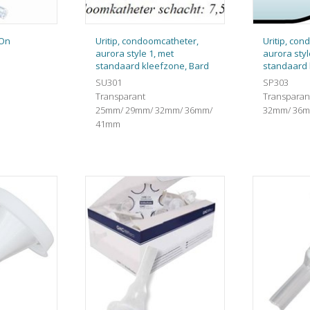
-On
Uritip, condoomcatheter,
Uritip, co
aurora style 1, met
aurora styl
standaard kleefzone, Bard
standaard 
SU301
SP303
Transparant
Transparan
25mm/ 29mm/ 32mm/ 36mm/
32mm/ 36
41mm