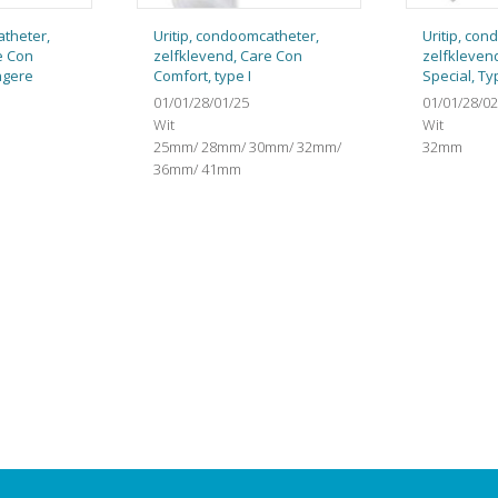
atheter,
Uritip, condoomcatheter,
Uritip, co
e Con
zelfklevend, Care Con
zelfkleven
angere
Comfort, type I
Special, Typ
01/01/28/01/25
01/01/28/02
Wit
Wit
25mm/ 28mm/ 30mm/ 32mm/
32mm
36mm/ 41mm