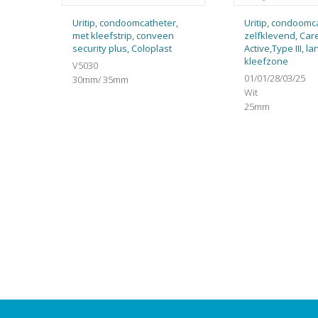
Uritip, condoomcatheter,
Uritip, condoomc
met kleefstrip, conveen
zelfklevend, Car
security plus, Coloplast
Active,Type III, l
kleefzone
V5030
01/01/28/03/25
30mm/ 35mm
Wit
25mm