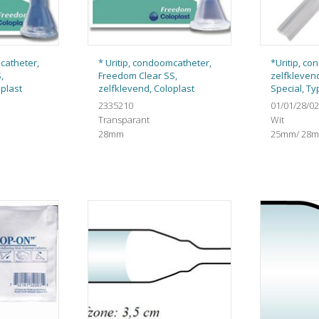
catheter,
* Uritip, condoomcatheter,
*Uritip, c
,
Freedom Clear SS,
zelfkleven
oplast
zelfklevend, Coloplast
Special, Typ
2335210
01/01/28/02
Transparant
Wit
28mm
25mm/ 28