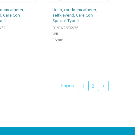
ndoomcatheter,
Uritip, condoomcatheter,
d, Care Con
zelfklevend, Care Con
e II
Special, Type II
/32
01/01/28/02/36
Wit
36mm
Pagina
1
2