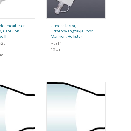
ondoomcatheter,
Urinecollector,
d, Care Con
Urineopvangzakje voor
e II
Mannen, Hollister
/25
V9811
19 cm
mm