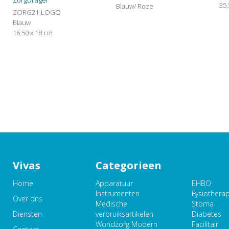
ZorgDrager
35,
Blauw/ Roze
ZORG21-LOGO
Blauw
16,50 x 18 cm
Vivas
Categorieen
Home
Apparatuur
EHBO
Instrumenten
Fysiothera
Over ons
Medische
Stoma
Diensten
verbruiksartikelen
Diabetes
Wondzorg Modern
Facilitair