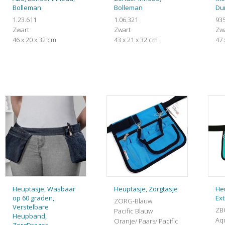
Bolleman
Bolleman
Du
1.23.611
1.06.321
93
Zwart
Zwart
Zw
46 x 20 x 32 cm
43 x 21 x 32 cm
47 
Heuptasje, Wasbaar
Heuptasje, Zorgtasje
Heu
op 60 graden,
Ext
ZORG-Blauw
Verstelbare
ZB
Pacific Blauw
Heupband,
Aq
Oranje/ Paars/ Pacific