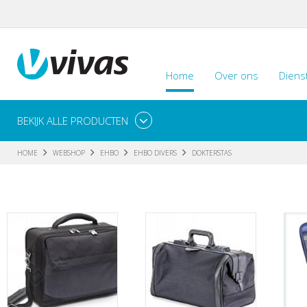
Home
Over ons
Diens
BEKIJK ALLE PRODUCTEN
HOME
WEBSHOP
EHBO
EHBO DIVERS
DOKTERSTAS