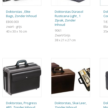
Doktorstas , Elite
Doktorstas Dürasol
Dok
Bags, Zonder Inhoud
Rusticana Light , 1
Co
Zijvak, Zonder
EB00.003
T/
Inhoud
zwart - grijs
Bl
9061
40 x 30 x 16 cm
35
Zwart/Grijs
38 x 21 x 27 cm
Doktorstas, Progress
Doktorstas, Skai Leer,
Dok
ABS, Zonder Inhoud,
Zonder Inhoud,
Mo