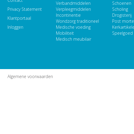
Contact
Verbandmiddelen
Schoenen
Privacy Statement
Verpleegmiddelen
Scholing
Incontinentie
Drogisterij
Klantportaal
Wondzorg traditioneel
Post mort
Inloggen
Medische voeding
Kerkartikel
Mobiliteit
Speelgoed
Medisch meubilair
Algemene voorwaarden