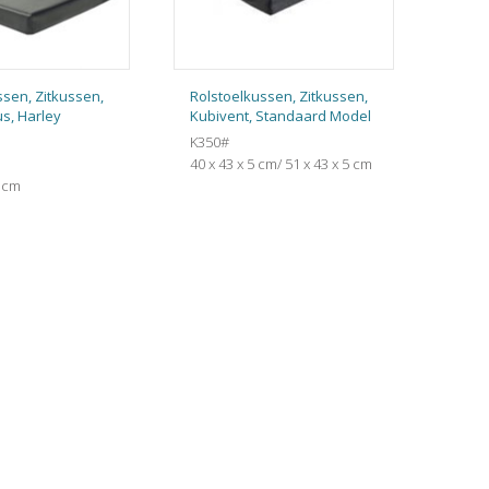
ssen, Zitkussen,
Rolstoelkussen, Zitkussen,
us, Harley
Kubivent, Standaard Model
K350#
40 x 43 x 5 cm/ 51 x 43 x 5 cm
0 cm