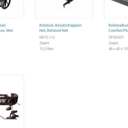
oel,
Rolstoel, Boodschappen
Rolstoelku
xe, Met
Net, Rolstoel Net
Comfort Pl
NETZ-1-S
SP45929
Zwart
Zwart
15,5 liter
46 x 40 x 1