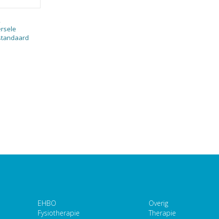
,
ersele
 standaard
EHBO
Overig
Fysiotherapie
Therapie