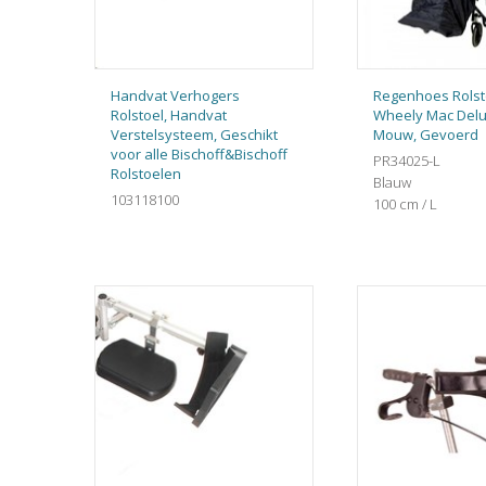
Handvat Verhogers
Regenhoes Rolst
Rolstoel, Handvat
Wheely Mac Delu
Verstelsysteem, Geschikt
Mouw, Gevoerd
voor alle Bischoff&Bischoff
PR34025-L
Rolstoelen
Blauw
103118100
100 cm / L