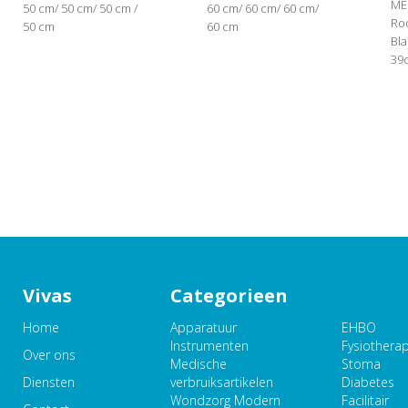
ME
50 cm/ 50 cm/ 50 cm /
60 cm/ 60 cm/ 60 cm/
Roo
50 cm
60 cm
Bl
39
Vivas
Categorieen
Home
Apparatuur
EHBO
Instrumenten
Fysiothera
Over ons
Medische
Stoma
Diensten
verbruiksartikelen
Diabetes
Wondzorg Modern
Facilitair