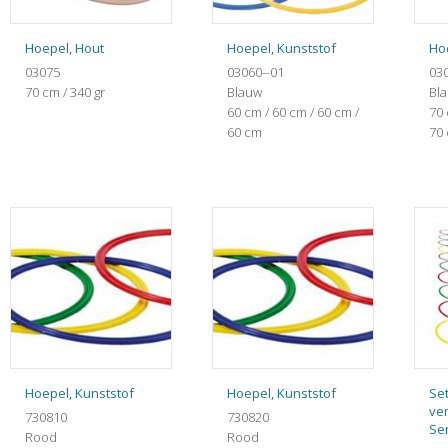
Hoepel, Hout
Hoepel, Kunststof
Ho
03075
03060--01
030
70 cm / 340 gr
Blauw
Bl
60 cm / 60 cm / 60 cm /
70 
60 cm
70
Hoepel, Kunststof
Hoepel, Kunststof
Set
ve
730810
730820
Se
Rood
Rood