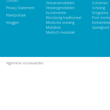
Contact
Verbandmiddelen
Schoenen
Privacy Statement
Verpleegmiddelen
Scholing
Incontinentie
Drogisterij
Klantportaal
Wondzorg traditioneel
Post mort
Inloggen
Medische voeding
Kerkartikel
Mobiliteit
Speelgoed
Medisch meubilair
Algemene voorwaarden