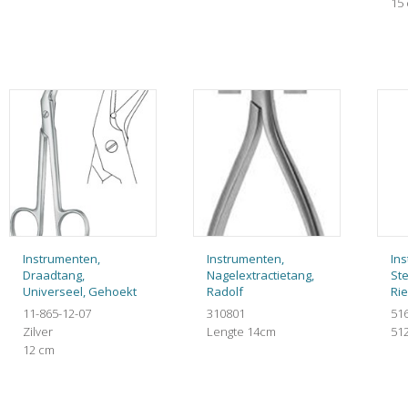
15
Instrumenten,
Instrumenten,
In
Draadtang,
Nagelextractietang,
Ste
Universeel, Gehoekt
Radolf
Rie
11-865-12-07
310801
51
Zilver
Lengte 14cm
51
12 cm