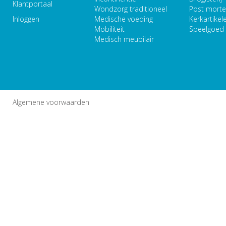
Klantportaal
Wondzorg traditioneel
Post mort
Inloggen
Medische voeding
Kerkartikel
Mobiliteit
Speelgoed
Medisch meubilair
Algemene voorwaarden