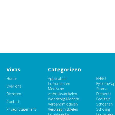
Vivas
Categorieen
Home
Apparatuur
EHBO
Instrumenten
Fysiothera
Over ons
Medische
Stoma
Diensten
verbruiksartikelen
Diabetes
Wondzorg Modern
Facilitair
Contact
Verbandmiddelen
Schoenen
Privacy Statement
Verpleegmiddelen
Scholing
Incontinentie
Drogisterij