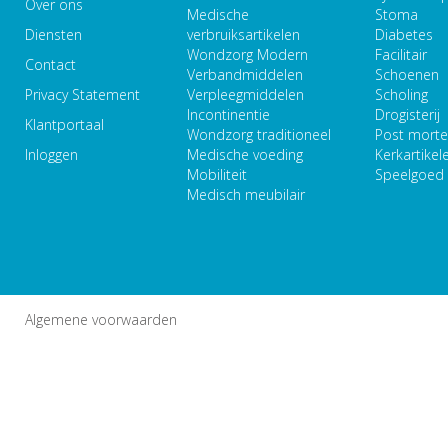
Over ons
Medische
Stoma
Diensten
verbruiksartikelen
Diabetes
Wondzorg Modern
Facilitair
Contact
Verbandmiddelen
Schoenen
Privacy Statement
Verpleegmiddelen
Scholing
Incontinentie
Drogisterij
Klantportaal
Wondzorg traditioneel
Post mort
Inloggen
Medische voeding
Kerkartikel
Mobiliteit
Speelgoed
Medisch meubilair
Algemene voorwaarden