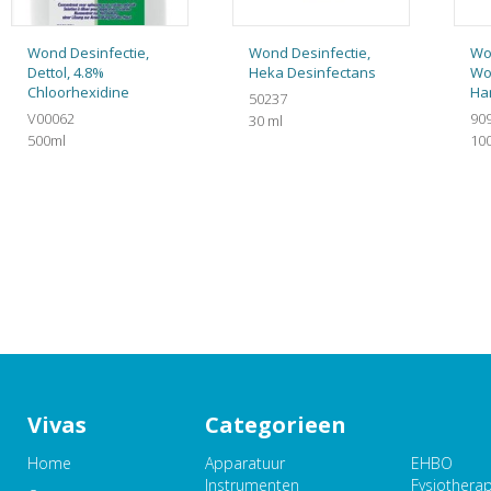
Wond Desinfectie,
Wond Desinfectie,
Wo
Dettol, 4.8%
Heka Desinfectans
Wo
Chloorhexidine
Ha
50237
V00062
90
30 ml
500ml
100
Vivas
Categorieen
Home
Apparatuur
EHBO
Instrumenten
Fysiothera