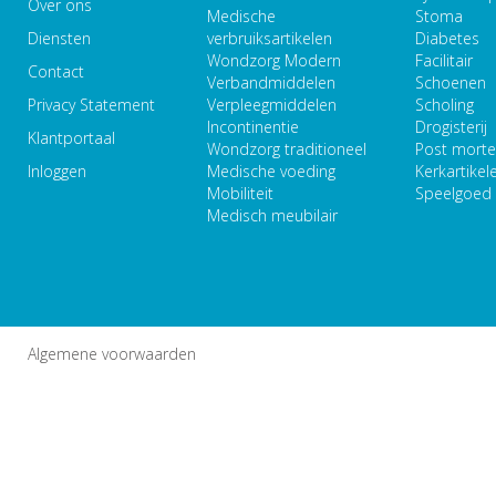
Over ons
Medische
Stoma
Diensten
verbruiksartikelen
Diabetes
Wondzorg Modern
Facilitair
Contact
Verbandmiddelen
Schoenen
Privacy Statement
Verpleegmiddelen
Scholing
Incontinentie
Drogisterij
Klantportaal
Wondzorg traditioneel
Post mort
Inloggen
Medische voeding
Kerkartikel
Mobiliteit
Speelgoed
Medisch meubilair
Algemene voorwaarden