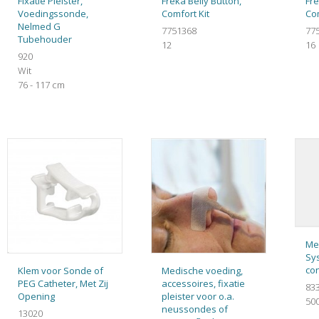
Fixatie Pleister,
Freka Belly Button,
Fre
Voedingssonde,
Comfort Kit
Com
Nelmed G
7751368
77
Tubehouder
12
16
920
Wit
76 - 117 cm
Me
Sy
co
Klem voor Sonde of
Medische voeding,
PEG Catheter, Met Zij
accessoires, fixatie
83
Opening
pleister voor o.a.
50
neussondes of
13020