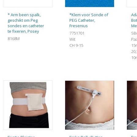
* Arm been spalk,
*Klem voor Sonde of
Ad
geschikt om Peg
PEG Catheter,
Bot
sondes en catheter
Fresenius
Me
te fixeren, Posey
7751701
SB
8168M
Wit
Pa
CH 9-15
15
20
10