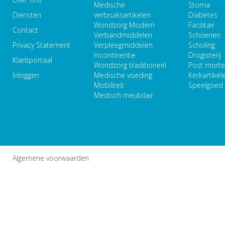
Medische
Stoma
Diensten
verbruiksartikelen
Diabetes
Wondzorg Modern
Facilitair
Contact
Verbandmiddelen
Schoenen
Privacy Statement
Verpleegmiddelen
Scholing
Incontinentie
Drogisterij
Klantportaal
Wondzorg traditioneel
Post mort
Inloggen
Medische voeding
Kerkartikel
Mobiliteit
Speelgoed
Medisch meubilair
Algemene voorwaarden