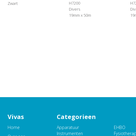
H7200
H7
Zwart
Divers
Div
19mm x 50m
19
Vivas
Categorieen
Home
Apparatuur
EHBO
Instrumenten
Fysiothera