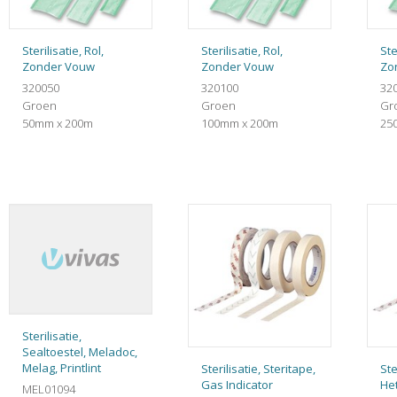
Sterilisatie, Rol,
Sterilisatie, Rol,
Ste
Zonder Vouw
Zonder Vouw
Zo
320050
320100
32
Groen
Groen
Gr
50mm x 200m
100mm x 200m
25
Sterilisatie,
Sealtoestel, Meladoc,
Melag, Printlint
Sterilisatie, Steritape,
Ste
Gas Indicator
Het
MEL01094