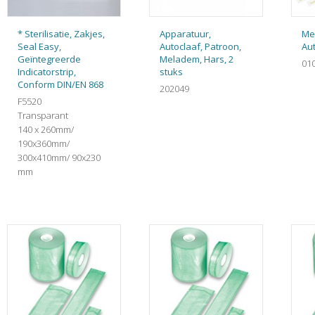
* Sterilisatie, Zakjes,
Apparatuur,
Me
Seal Easy,
Autoclaaf, Patroon,
Au
Geïntegreerde
Meladem, Hars, 2
01
Indicatorstrip,
stuks
Conform DIN/EN 868
202049
F5520
Transparant
140 x 260mm/
190x360mm/
300x410mm/ 90x230
mm