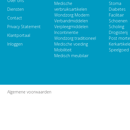
Over ons
Medische
Stoma
Diensten
verbruiksartikelen
Diabetes
Wondzorg Modern
Facilitair
Contact
Verbandmiddelen
Schoenen
Privacy Statement
Verpleegmiddelen
Scholing
Incontinentie
Drogisterij
Klantportaal
Wondzorg traditioneel
Post mort
Inloggen
Medische voeding
Kerkartikel
Mobiliteit
Speelgoed
Medisch meubilair
Algemene voorwaarden