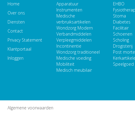
Home
Apparatuur
EHBO
Instrumenten
Fysiothera
Over ons
Medische
Stoma
Diensten
verbruiksartikelen
Diabetes
Wondzorg Modern
Facilitair
Contact
Verbandmiddelen
Schoenen
Privacy Statement
Verpleegmiddelen
Scholing
Incontinentie
Drogisterij
Klantportaal
Wondzorg traditioneel
Post mort
Inloggen
Medische voeding
Kerkartikel
Mobiliteit
Speelgoed
Medisch meubilair
Algemene voorwaarden