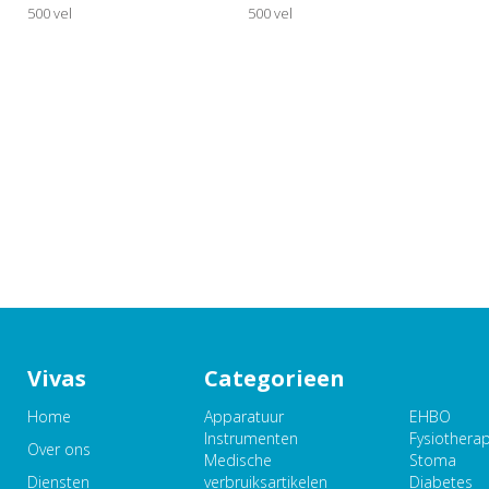
500 vel
500 vel
Vivas
Categorieen
Home
Apparatuur
EHBO
Instrumenten
Fysiothera
Over ons
Medische
Stoma
Diensten
verbruiksartikelen
Diabetes