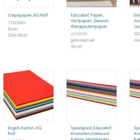
Crepepapier, KG Rolf
Educatief, Papier,
Edu
Verfpapier, Zweeds
Acr
11222665
therapeutenpapier
Go
Bruin
V115070
30
250x 50cm
gebroken wit
mul
50 vel
Engels Karton, KG
Speelgoed, Educatief,
Spe
Rolf
Knutselen,Gekleurd
Kn
Karton, Vlechtrepen
Ka