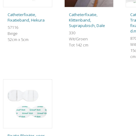
Catheterfixatie,
Catheterfixatie,
Cat
Fixatieband, Hekura
Klittenband,
Tr
Suprapubisch, Dale
fix
57116
d.m
330
Beige
87
Wit/Groen
52cm x 5cm
Wit
Tot 142 cm
15c
cm
Fixatie Pleister, voor