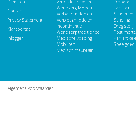
Diensten
verbruiksartikelen
Diabetes
Wondzorg Modern
Facilitair
Contact
Verbandmiddelen
Schoenen
Privacy Statement
Verpleegmiddelen
Scholing
Incontinentie
Drogisterij
Klantportaal
Wondzorg traditioneel
Post mort
Inloggen
Medische voeding
Kerkartikel
Mobiliteit
Speelgoed
Medisch meubilair
Algemene voorwaarden