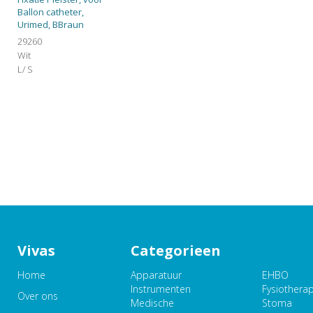
Ballon catheter,
Urimed, BBraun
29260
Wit
L/ S
Vivas
Categorieen
Home
Apparatuur
EHBO
Instrumenten
Fysiothera
Over ons
Medische
Stoma