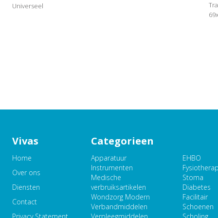
Tr
Universeel
69
Vivas
Categorieen
Home
Apparatuur
EHBO
Instrumenten
Fysiothera
Over ons
Medische
Stoma
Diensten
verbruiksartikelen
Diabetes
Wondzorg Modern
Facilitair
Contact
Verbandmiddelen
Schoenen
Privacy Statement
Verpleegmiddelen
Scholing