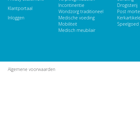
Incontinentie
Drogisterij
Klantportaal
Wondzorg traditioneel
Post mort
Inloggen
Medische voeding
Kerkartikel
Mobiliteit
Speelgoed
Medisch meubilair
Algemene voorwaarden