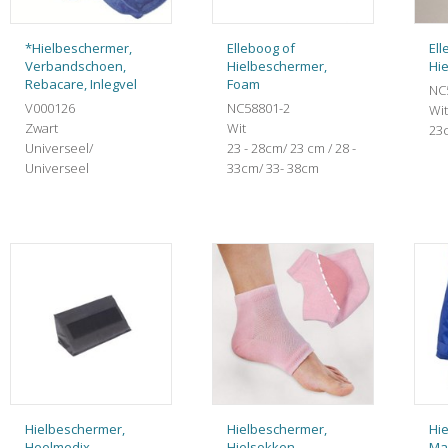
*Hielbeschermer,
Elleboog of
Ell
Verbandschoen,
Hielbeschermer,
Hi
Rebacare, Inlegvel
Foam
NC
V000126
NC58801-2
Wit
Zwart
Wit
23c
Universeel/
23 - 28cm/ 23 cm / 28 -
Universeel
33cm/ 33- 38cm
Hielbeschermer,
Hielbeschermer,
Hi
Heelmedix
Hielsokken
Ma