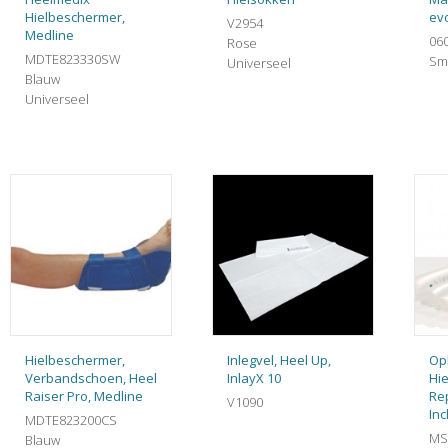
Hielbeschermer,
evo
V2954
Medline
06
Rose
MDTE823330SW
Sma
Universeel
Blauw
Universeel
Hielbeschermer,
Inlegvel, Heel Up,
Op
Verbandschoen, Heel
InlayX 10
Hi
Raiser Pro, Medline
Re
V1090
In
MDTE823200CS
MS
Blauw