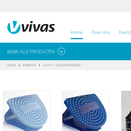
Home
Over ons
Diens
BEKIJK ALLE PRODUCTEN
HOME
WEBSHOP
LUCHT- / TOILETVERFRISSER