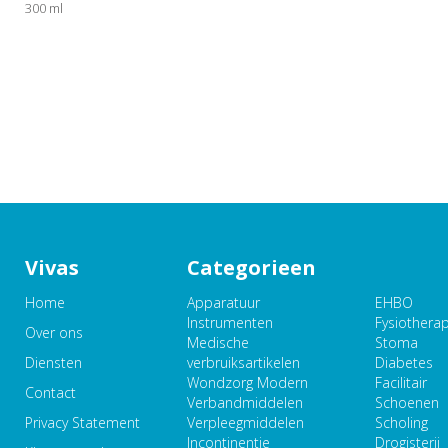
300 ml
Vivas
Categorieen
Home
Apparatuur
EHBO
Instrumenten
Fysiothera
Over ons
Medische
Stoma
Diensten
verbruiksartikelen
Diabetes
Wondzorg Modern
Facilitair
Contact
Verbandmiddelen
Schoenen
Privacy Statement
Verpleegmiddelen
Scholing
Incontinentie
Drogisterij