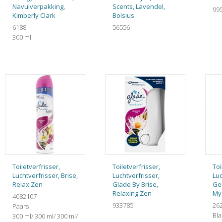
Navulverpakking,
Scents, Lavendel,
99
Kimberly Clark
Bolsius
6188
56556
300 ml
Toiletverfrisser,
Toiletverfrisser,
Toi
Luchtverfrisser, Brise,
Luchtverfrisser,
Luc
Relax Zen
Glade By Brise,
Ge
Relaxing Zen
My
4082107
933785
26
Paars
Bl
300 ml/ 300 ml/ 300 ml/