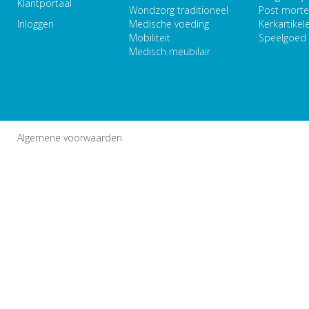
Klantportaal
Wondzorg traditioneel
Post mort
Inloggen
Medische voeding
Kerkartikel
Mobiliteit
Speelgoed
Medisch meubilair
Algemene voorwaarden