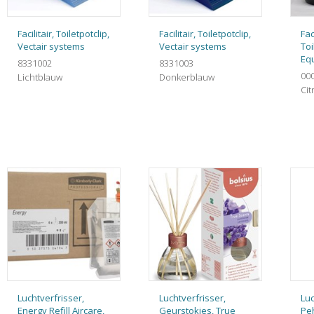
Facilitair, Toiletpotclip,
Facilitair, Toiletpotclip,
Faci
Vectair systems
Vectair systems
Toi
Eq
8331002
8331003
000
Lichtblauw
Donkerblauw
Cit
Luchtverfrisser,
Luchtverfrisser,
Luc
Energy Refill Aircare,
Geurstokjes, True
Pe