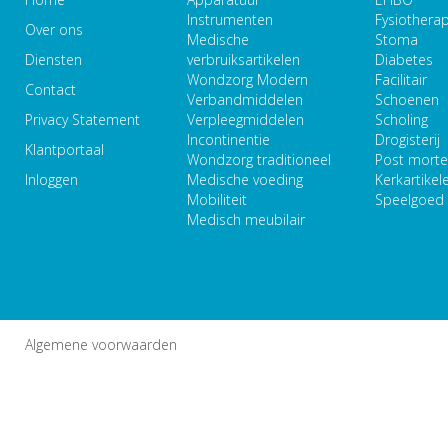
Instrumenten
Fysiothera
Over ons
Medische
Stoma
Diensten
verbruiksartikelen
Diabetes
Wondzorg Modern
Facilitair
Contact
Verbandmiddelen
Schoenen
Privacy Statement
Verpleegmiddelen
Scholing
Incontinentie
Drogisterij
Klantportaal
Wondzorg traditioneel
Post mort
Inloggen
Medische voeding
Kerkartikel
Mobiliteit
Speelgoed
Medisch meubilair
Algemene voorwaarden