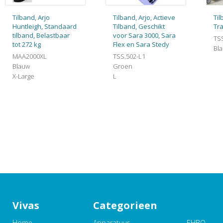
Tilband, Arjo
Tilband, Arjo, Actieve
Til
Huntleigh, Standaard
Tilband, Geschikt
Tra
tilband, Belastbaar
voor Sara 3000, Sara
TS
tot 272 kg
Flex en Sara Stedy
Bl
MAA2000XL
TSS.502-L1
Blauw
Groen
X-Large
L
Vivas
Categorieen
Home
Apparatuur
EHBO