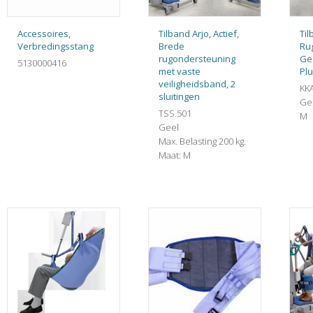
Accessoires,
Tilband Arjo, Actief,
Til
Verbredingsstang
Brede
Ru
rugondersteuning
Ge
5130000416
met vaste
Plu
veiligheidsband, 2
KK
sluitingen
Ge
TSS.501
M
Geel
Max. Belasting 200 kg.
Maat: M