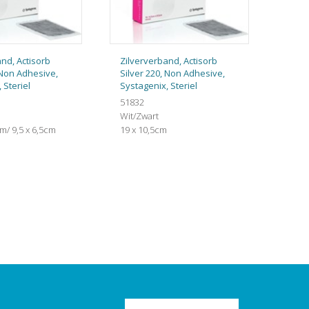
nd, Actisorb
Zilververband, Actisorb
 Non Adhesive,
Silver 220, Non Adhesive,
 Steriel
Systagenix, Steriel
51832
Wit/Zwart
cm/ 9,5 x 6,5cm
19 x 10,5cm