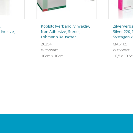
,
Koolstofverband, Vliwaktiv,
Zilververba
dhesive,
Non Adhesive, Steriel,
Silver 220,
Lohmann Rauscher
Systagenix,
20254
MAS105
Wit/Zwart
Wit/Zwart
10cm x 10cm
10,5 x 10,5