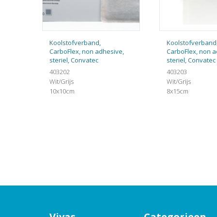
Koolstofverband,
Koolstofverband
CarboFlex, non adhesive,
CarboFlex, non a
steriel, Convatec
steriel, Convatec
403202
403203
Wit/Grijs
Wit/Grijs
10x10cm
8x15cm
Vivas
Categorieen