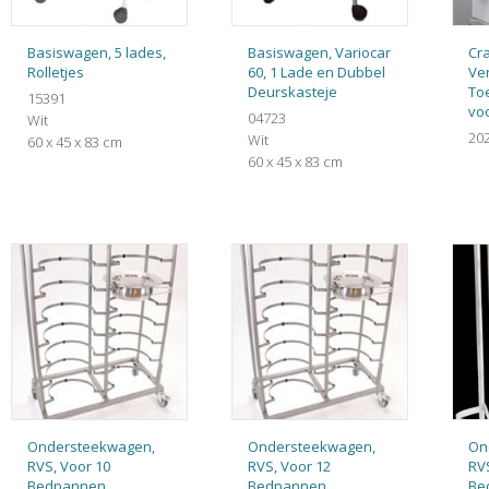
Basiswagen, 5 lades,
Basiswagen, Variocar
Cra
Rolletjes
60, 1 Lade en Dubbel
Ve
Deurskasteje
To
15391
voo
04723
Wit
20
Wit
60 x 45 x 83 cm
60 x 45 x 83 cm
Ondersteekwagen,
Ondersteekwagen,
On
RVS, Voor 10
RVS, Voor 12
RVS
Bedpannen
Bedpannen
Be