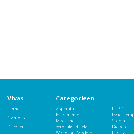
Vivas
Categorieen
Home
Apparatuur
EHBO
Instrumenten
Fysiothera
Over ons
Medische
Stoma
Diensten
verbruiksartikelen
Diabetes
Wondzorg Modern
Facilitair