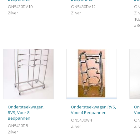
ON5430DV10
ON5430DV12
ON
Zilver
Zilver
Zil
103
x 3
Ondersteekwagen,
Ondersteekwagen,RVS,
On
RVS, Voor 8
Voor 4 Bedpannen
Vo
Bedpannen
ON5430W4
ON
ON5430D8
Zilver
Zil
Zilver