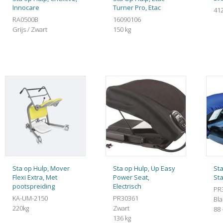
Innocare
Turner Pro, Etac
41
RA0500B
16090106
Grijs / Zwart
150 kg
Sta op Hulp, Mover
Sta op Hulp, Up Easy
Sta
Flexi Extra, Met
Power Seat,
St
pootspreiding
Electrisch
PR
KA-UM-2150
PR30361
Bl
220kg
Zwart
88 
136 kg