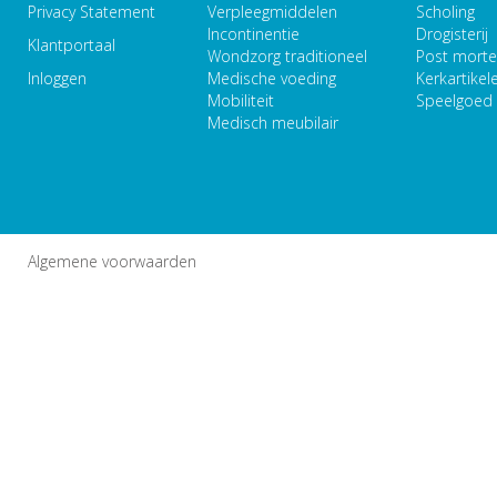
Privacy Statement
Verpleegmiddelen
Scholing
Incontinentie
Drogisterij
Klantportaal
Wondzorg traditioneel
Post mort
Inloggen
Medische voeding
Kerkartikel
Mobiliteit
Speelgoed
Medisch meubilair
Algemene voorwaarden