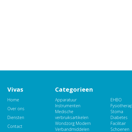
Vivas
Categorieen
Home
Apparatuur
EHBO
Instrumenten
Fysiothera
Over ons
Medische
Stoma
Diensten
verbruiksartikelen
Diabetes
Wondzorg Modern
Facilitair
Contact
Verbandmiddelen
Schoenen