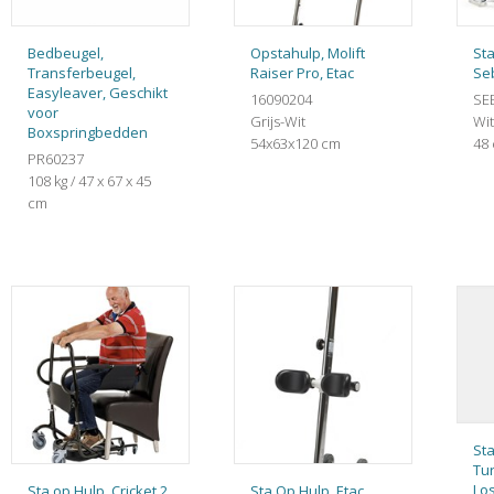
Bedbeugel,
Opstahulp, Molift
Sta
Transferbeugel,
Raiser Pro, Etac
Seb
Easyleaver, Geschikt
16090204
SE
voor
Grijs-Wit
Wit
Boxspringbedden
54x63x120 cm
48
PR60237
108 kg / 47 x 67 x 45
cm
Sta
Tu
Los
Sta op Hulp, Cricket 2,
Sta Op Hulp, Etac