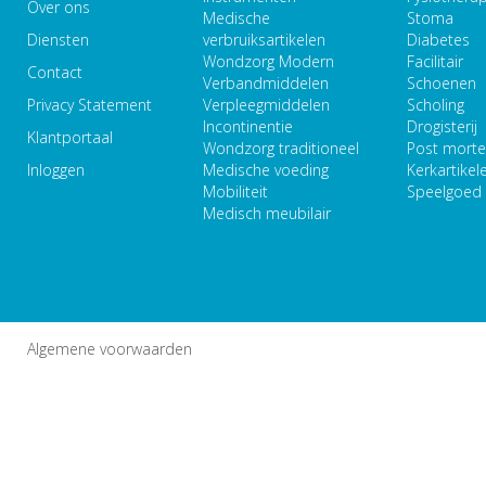
Over ons
Medische
Stoma
Diensten
verbruiksartikelen
Diabetes
Wondzorg Modern
Facilitair
Contact
Verbandmiddelen
Schoenen
Privacy Statement
Verpleegmiddelen
Scholing
Incontinentie
Drogisterij
Klantportaal
Wondzorg traditioneel
Post mort
Inloggen
Medische voeding
Kerkartikel
Mobiliteit
Speelgoed
Medisch meubilair
Algemene voorwaarden