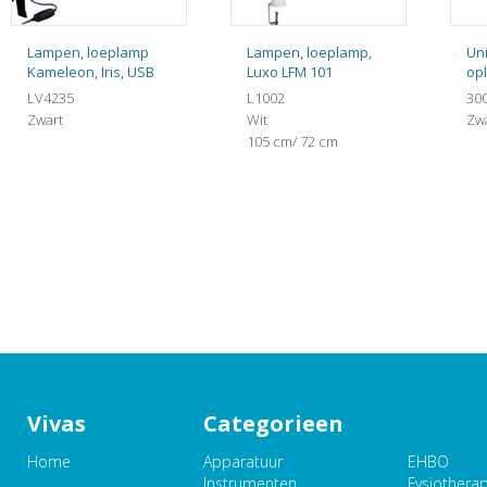
Lampen, loeplamp
Lampen, loeplamp,
Un
Kameleon, Iris, USB
Luxo LFM 101
op
LV4235
L1002
30
Zwart
Wit
Zw
105 cm/ 72 cm
Vivas
Categorieen
Home
Apparatuur
EHBO
Instrumenten
Fysiothera