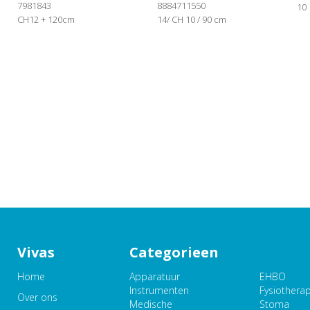
7981843
8884711550
10
CH12 + 120cm
14/ CH 10 / 90 cm
Vivas
Categorieen
Home
Apparatuur
EHBO
Instrumenten
Fysiothera
Over ons
Medische
Stoma