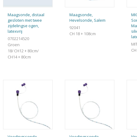
Maagsonde, distaal
Maagsonde,
MI
gesloten met twee
Hevelsonde, Salem
So
zijdelingse ogen,
Ma
92041
latexvrij
sil
CH 18 + 108cm
lat
0702214520
MI
Groen
CH1
18/ CH12 + 80cm/
CH14 + 80cm
Voedingssonde,
Voedingssonde,
Vo