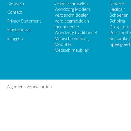
Diensten
verbruiksartikelen
Diabetes
Wondzorg Modern
Facilitair
Contact
Verbandmiddelen
Schoenen
Privacy Statement
Verpleegmiddelen
Scholing
Incontinentie
Drogisterij
Klantportaal
Wondzorg traditioneel
Post mort
Inloggen
Medische voeding
Kerkartikel
Mobiliteit
Speelgoed
Medisch meubilair
Algemene voorwaarden