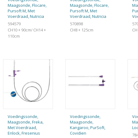
Maagsonde, Flocare,
Maagsonde, Flocare,
Ma
Pursoft M, Met
Pursoft M, Met
Pur
Voerdraad, Nutricia
Voerdraad, Nutricia
Voe
594579
570898
57
CH10 + 90cm/ CH14 +
CH8 + 125cm
CH
110cm
Voedingssonde,
Voedingssonde,
Vo
Maagsonde, Freka,
Maagsonde,
Ma
Met Voerdraad,
Kangaroo, PurSoft,
Loc
Enlock, Fresenius
Covidien
78