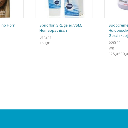
hino Horn
Spiroflor, SRL gelei, VSM,
Sudocreme
Homeopathisch
Huidbesch
Geschikt bi
014241
608311
150 gr
Wit
125 gr/ 30 g