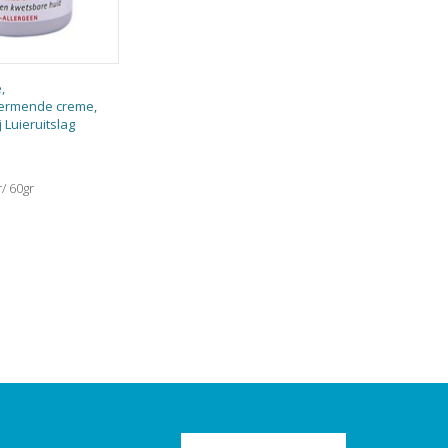
,
ermende creme,
j Luieruitslag
r/ 60gr