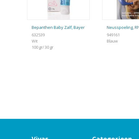
Bepanthen Baby Zalf, Bayer
Neusspoeling, R
632539
949161
Wit
Blauw
100 gr/ 30 gr
Vivas
Categorieen