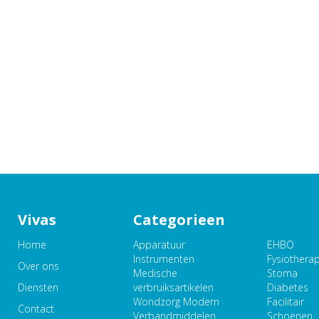
Vivas
Categorieen
Home
Apparatuur
EHBO
Instrumenten
Fysiothera
Over ons
Medische
Stoma
Diensten
verbruiksartikelen
Diabetes
Wondzorg Modern
Facilitair
Contact
Verbandmiddelen
Schoenen