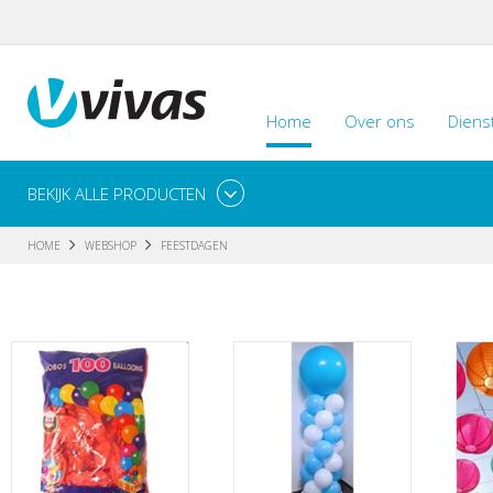
Home
Over ons
Diens
BEKIJK ALLE PRODUCTEN
HOME
WEBSHOP
FEESTDAGEN