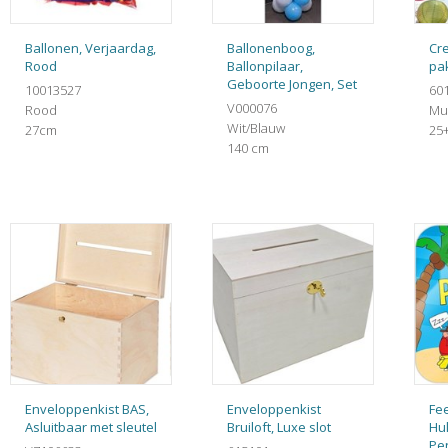
Ballonen, Verjaardag,
Ballonenboog,
Cre
Rood
Ballonpilaar,
pak
Geboorte Jongen, Set
10013527
60
V000076
Rood
Mul
Wit/Blauw
27cm
25
140 cm
Enveloppenkist BAS,
Enveloppenkist
Fee
Asluitbaar met sleutel
Bruiloft, Luxe slot
Hul
Pe