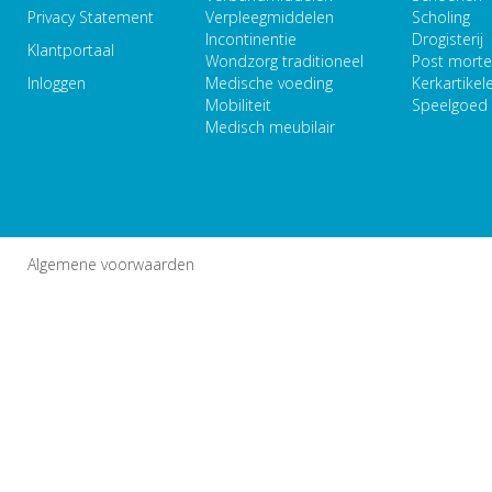
Privacy Statement
Verpleegmiddelen
Scholing
Incontinentie
Drogisterij
Klantportaal
Wondzorg traditioneel
Post mort
Inloggen
Medische voeding
Kerkartikel
Mobiliteit
Speelgoed
Medisch meubilair
Algemene voorwaarden