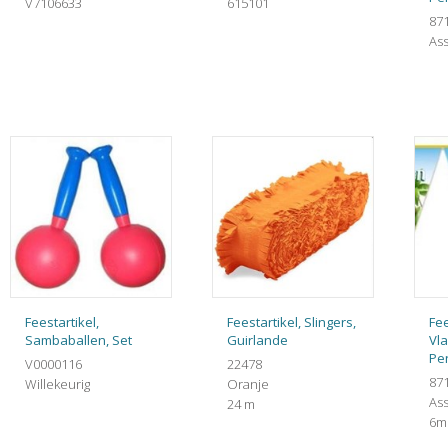
V7106633
615101
87
Ass
Feestartikel,
Feestartikel, Slingers,
Fee
Sambaballen, Set
Guirlande
Vla
Pe
V0000116
22478
87
Willekeurig
Oranje
Ass
24 m
6m