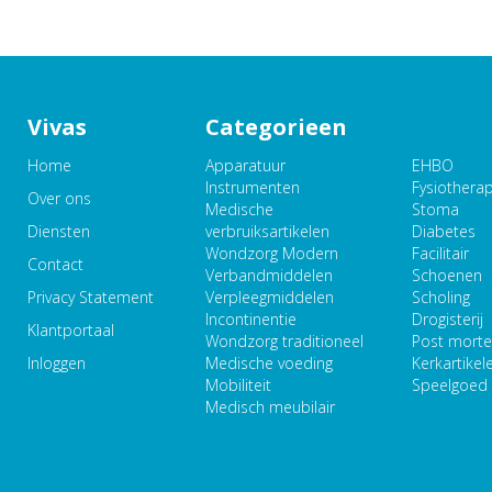
Vivas
Categorieen
Home
Apparatuur
EHBO
Instrumenten
Fysiothera
Over ons
Medische
Stoma
Diensten
verbruiksartikelen
Diabetes
Wondzorg Modern
Facilitair
Contact
Verbandmiddelen
Schoenen
Privacy Statement
Verpleegmiddelen
Scholing
Incontinentie
Drogisterij
Klantportaal
Wondzorg traditioneel
Post mort
Inloggen
Medische voeding
Kerkartikel
Mobiliteit
Speelgoed
Medisch meubilair