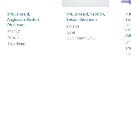
Infuusnaald,
Infuusnaald, Neoflon,
In
Angiocath, Becton
Becton Dickinson
Saf
Dickinson
car
391350
vei
381147
Geel
BB
Groen
0.6 x 19mm / 24G
04
1.3 x 48mm
Tr
15 