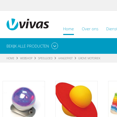
Home
Over ons
Diens
BEKIJK ALLE PRODUCTEN
HOME
WEBSHOP
SPEELGOED
AANGEPAST
GROVE MOTORIEK