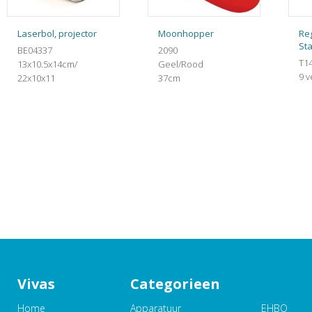
Laserbol, projector
Moonhopper
Re
St
BE04337
2090
T1
13x10.5x14cm/
Geel/Rood
9 v
22x10x11
37cm
Vivas
Categorieen
Home
Apparatuur
EHBO