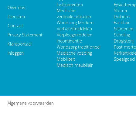
Instrumenten
Fysiothera
Over ons
Medische
Stoma
Diensten
verbruiksartikelen
Diabetes
Wondzorg Modern
Facilitair
Contact
Verbandmiddelen
Schoenen
Privacy Statement
Verpleegmiddelen
Scholing
Incontinentie
Drogisterij
Klantportaal
Wondzorg traditioneel
Post mort
Inloggen
Medische voeding
Kerkartikel
Mobiliteit
Speelgoed
Medisch meubilair
Algemene voorwaarden