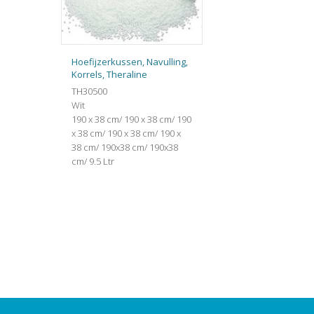
Hoefijzerkussen, Navulling,
Korrels, Theraline
TH30500
Wit
190 x 38 cm/ 190 x 38 cm/ 190
x 38 cm/ 190 x 38 cm/ 190 x
38 cm/ 190x38 cm/ 190x38
cm/ 9.5 Ltr