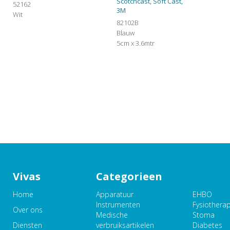
Scotchcast, Soft Cast,
52162
3M
Wit
82102B
Blauw
5cm x 3.6mtr
Vivas
Categorieen
Home
Apparatuur
EHBO
Instrumenten
Fysiothera
Over ons
Medische
Stoma
Diensten
verbruiksartikelen
Diabetes