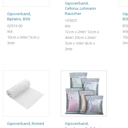
Gipsverband,
Cellona, Lohmann
Rauscher
Gipsverband,
Gip
Biplatrix, BSN
BS
+25023
02913-00
BS
Wit
Wit
Wit
12cm x 2mtr/ 12cm x
10cm x 3mtr/ 5cm x
10c
4mtr/ 20cm x 2mtr/
3mtr
3mt
5cm x 1mtr/ 8cm x
2mtr
Gipsverband, Romed
Gipsverband,