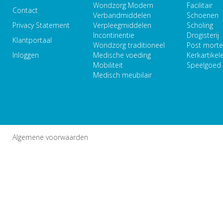
Wondzorg Modern
Facilitair
Contact
Verbandmiddelen
Schoenen
Privacy Statement
Verpleegmiddelen
Scholing
Incontinentie
Drogisterij
Klantportaal
Wondzorg traditioneel
Post mort
Inloggen
Medische voeding
Kerkartikel
Mobiliteit
Speelgoed
Medisch meubilair
Algemene voorwaarden