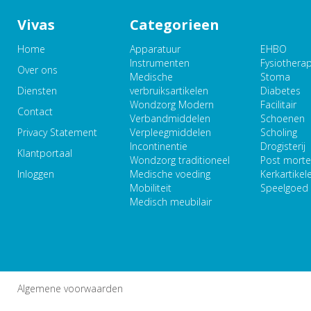
Vivas
Categorieen
Home
Apparatuur
EHBO
Instrumenten
Fysiothera
Over ons
Medische
Stoma
Diensten
verbruiksartikelen
Diabetes
Wondzorg Modern
Facilitair
Contact
Verbandmiddelen
Schoenen
Privacy Statement
Verpleegmiddelen
Scholing
Incontinentie
Drogisterij
Klantportaal
Wondzorg traditioneel
Post mort
Inloggen
Medische voeding
Kerkartikel
Mobiliteit
Speelgoed
Medisch meubilair
Algemene voorwaarden