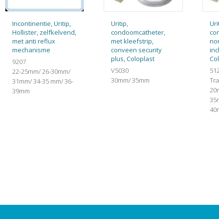
Incontinentie, Uritip,
Uritip,
Uri
Hollister, zelfkelvend,
condoomcatheter,
co
met anti reflux
met kleefstrip,
no
mechanisme
conveen security
inc
plus, Coloplast
Col
9207
V5030
51
22-25mm/ 26-30mm/
30mm/ 35mm
Tr
31mm/ 34-35 mm/ 36-
20
39mm
35
40