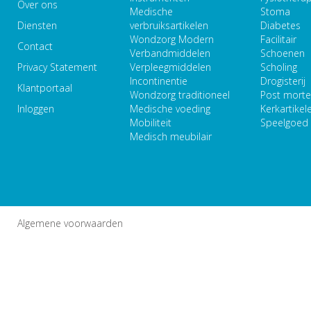
Over ons
Medische
Stoma
Diensten
verbruiksartikelen
Diabetes
Wondzorg Modern
Facilitair
Contact
Verbandmiddelen
Schoenen
Privacy Statement
Verpleegmiddelen
Scholing
Incontinentie
Drogisterij
Klantportaal
Wondzorg traditioneel
Post mort
Inloggen
Medische voeding
Kerkartikel
Mobiliteit
Speelgoed
Medisch meubilair
Algemene voorwaarden