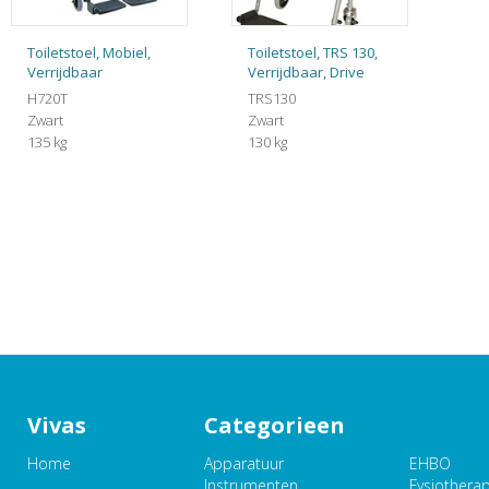
Toiletstoel, Mobiel,
Toiletstoel, TRS 130,
Verrijdbaar
Verrijdbaar, Drive
H720T
TRS130
Zwart
Zwart
135 kg
130 kg
Vivas
Categorieen
Home
Apparatuur
EHBO
Instrumenten
Fysiothera