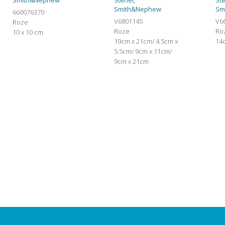
Smith&Nephew
Steriel,
Ste
Smith&Nephew
Sm
660076370
V6801145
V6
Roze
Roze
Ro
10 x 10 cm
19cm x 21cm/ 4.5cm x
14
5.5cm/ 9cm x 11cm/
9cm x 21cm