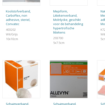
Koolstofverband,
Mepiform,
Na
CarboFlex, non
Littekenverband,
Me
adhesive, steriel,
Molnlycke, geschikt
adh
Convatec
voor de behandeling
Mo
hypertrofische
403202
K7
littekens
Wit/Grijs
Wit
293700
10x10cm
5c
5x7.5cm
Schuimverband,
Schuimverband,
Sc