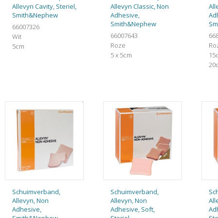
Allevyn Cavity, Steriel,
Allevyn Classic, Non
All
Smith&Nephew
Adhesive,
Adh
Smith&Nephew
Sm
66007326
66007643
66
Wit
Roze
Ro
5cm
5 x 5cm
15
20
Schuimverband,
Schuimverband,
Sc
Allevyn, Non
Allevyn, Non
All
Adhesive,
Adhesive, Soft,
Adh