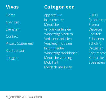
Vivas
Categorieen
Home
Apparatuur
EHBO
Instrumenten
Fysiothera
Over ons
Medische
Stoma
Diensten
verbruiksartikelen
Diabetes
Wondzorg Modern
Facilitair
Contact
Verbandmiddelen
Schoenen
Privacy Statement
Verpleegmiddelen
Scholing
Incontinentie
Drogisterij
Klantportaal
Wondzorg traditioneel
Post mort
Inloggen
Medische voeding
Kerkartikel
Mobiliteit
Speelgoed
Medisch meubilair
Algemene voorwaarden