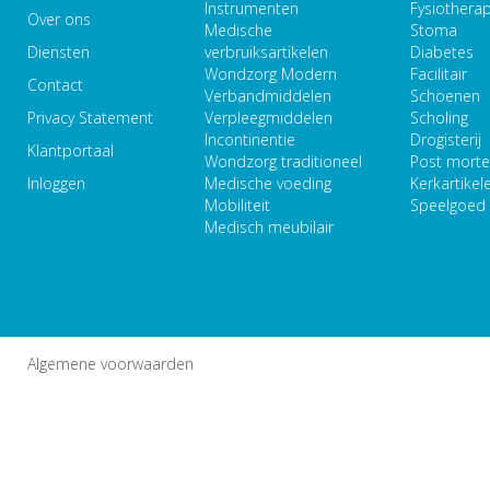
Instrumenten
Fysiothera
Over ons
Medische
Stoma
Diensten
verbruiksartikelen
Diabetes
Wondzorg Modern
Facilitair
Contact
Verbandmiddelen
Schoenen
Privacy Statement
Verpleegmiddelen
Scholing
Incontinentie
Drogisterij
Klantportaal
Wondzorg traditioneel
Post mort
Inloggen
Medische voeding
Kerkartikel
Mobiliteit
Speelgoed
Medisch meubilair
Algemene voorwaarden