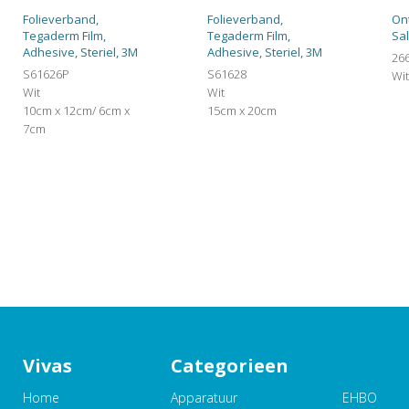
Folieverband,
Folieverband,
Ont
Tegaderm Film,
Tegaderm Film,
Sa
Adhesive, Steriel, 3M
Adhesive, Steriel, 3M
26
S61626P
S61628
Wi
Wit
Wit
10cm x 12cm/ 6cm x
15cm x 20cm
7cm
Vivas
Categorieen
Home
Apparatuur
EHBO