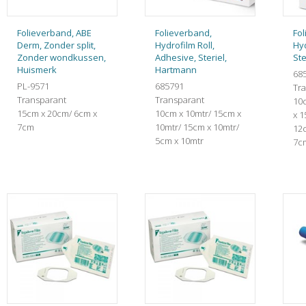
Folieverband, ABE
Folieverband,
Fo
Derm, Zonder split,
Hydrofilm Roll,
Hyd
Zonder wondkussen,
Adhesive, Steriel,
Ste
Huismerk
Hartmann
68
PL-9571
685791
Tr
Transparant
Transparant
10
15cm x 20cm/ 6cm x
10cm x 10mtr/ 15cm x
x 
7cm
10mtr/ 15cm x 10mtr/
12
5cm x 10mtr
7c