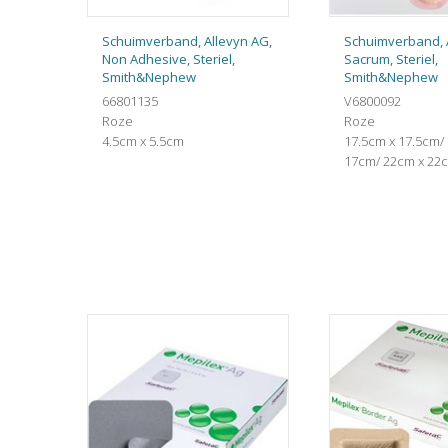
Schuimverband, Allevyn AG,
Schuimverband, 
Non Adhesive, Steriel,
Sacrum, Steriel,
Smith&Nephew
Smith&Nephew
66801135
V6800092
Roze
Roze
4.5cm x 5.5cm
17.5cm x 17.5cm/
17cm/ 22cm x 22