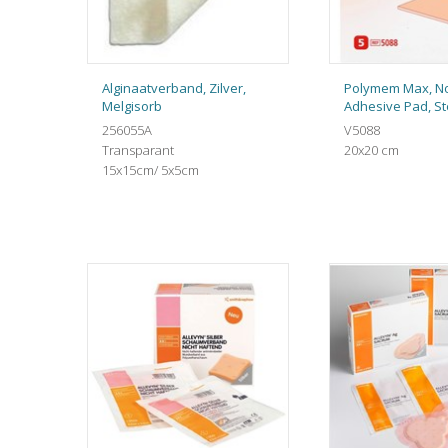
Alginaatverband, Zilver,
Polymem Max, N
Melgisorb
Adhesive Pad, St
256055A
V5088
Transparant
20x20 cm
15x15cm/ 5x5cm