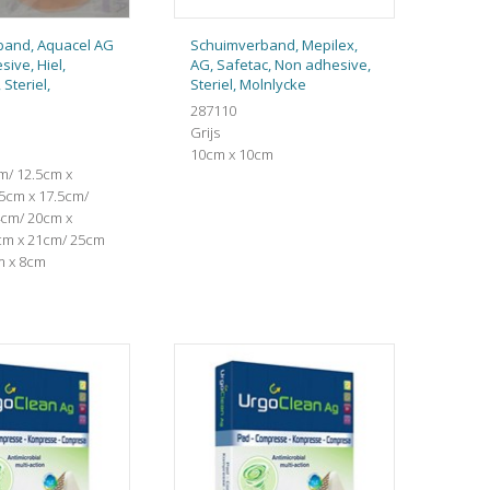
band, Aquacel AG
Schuimverband, Mepilex,
ive, Hiel,
AG, Safetac, Non adhesive,
 Steriel,
Steriel, Molnlycke
287110
Grijs
10cm x 10cm
m/ 12.5cm x
.5cm x 17.5cm/
4cm/ 20cm x
cm x 21cm/ 25cm
m x 8cm