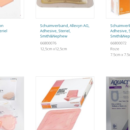
on
Schuimverband, Allevyn AG,
Schuimverb
eriel
Adhesive, Steriel,
Adhesive, S
Smith&Nephew
Smith&Ne
66800076
66800072
12,5cm x12,5cm
Roze
7.5cm x 7.