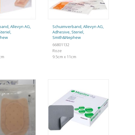
and, Allevyn AG,
Schuimverband, Allevyn AG,
teriel,
Adhesive, Steriel,
phew
Smith&Nephew
66801132
Roze
5cm
9.5cm x 11cm