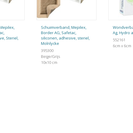
Mepilex,
Schuimverband, Mepilex,
Wondverba
ac,
Border AG, Safetac,
Ag, Hydro a
e, Steriel,
siliconen, adhesive, steriel,
552161
Molnlycke
6cm x 6cm
395300
Beige/Grijs
10x10 cm