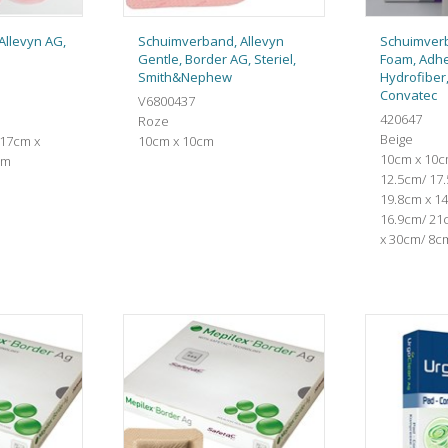
Allevyn AG,
Schuimverband, Allevyn
Schuimver
Gentle, Border AG, Steriel,
Foam, Adhes
Smith&Nephew
Hydrofiber,
Convatec
V6800437
420647
Roze
Beige
 17cm x
10cm x 10cm
10cm x 10c
cm
12.5cm/ 17
19.8cm x 1
16.9cm/ 21
x 30cm/ 8c