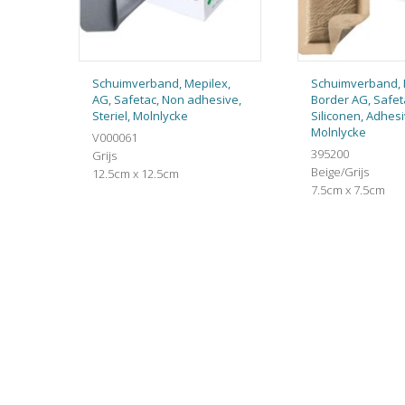
Schuimverband, Mepilex,
Schuimverband, 
AG, Safetac, Non adhesive,
Border AG, Safet
Steriel, Molnlycke
Siliconen, Adhesiv
Molnlycke
V000061
395200
Grijs
Beige/Grijs
12.5cm x 12.5cm
7.5cm x 7.5cm