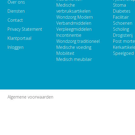
Over ons
Medische
Stoma
Diensten
verbruiksartikelen
Diabetes
Wondzorg Modern
Facilitair
Contact
Verbandmiddelen
Schoenen
Privacy Statement
Verpleegmiddelen
Scholing
Incontinentie
Drogisterij
Klantportaal
Wondzorg traditioneel
Post mort
Inloggen
Medische voeding
Kerkartikel
Mobiliteit
Speelgoed
Medisch meubilair
Algemene voorwaarden