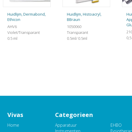
Huidlijm, Dermabond,
Huidlijm, Histoacryl,
Hui
Ethicon
BBraun
App
Gl
AHV6
1050060
21
Violet/Transparant
Transparant
0,5
0.5 ml
0.5ml/ 0.5ml
Vivas
Categorieen
Home
Apparatuur
EHBO
Instrumenten
Fysiothera