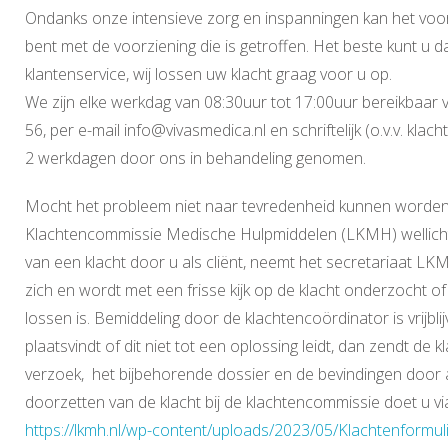
Ondanks onze intensieve zorg en inspanningen kan het voo
bent met de voorziening die is getroffen. Het beste kunt 
klantenservice, wij lossen uw klacht graag voor u op.
We zijn elke werkdag van 08:30uur tot 17:00uur bereikbaar
56, per e-mail info@vivasmedica.nl en schriftelijk (o.v.v. kl
2 werkdagen door ons in behandeling genomen.
Mocht het probleem niet naar tevredenheid kunnen worden 
Klachtencommissie Medische Hulpmiddelen (LKMH) wellicht
van een klacht door u als cliënt, neemt het secretariaat L
zich en wordt met een frisse kijk op de klacht onderzocht o
lossen is. Bemiddeling door de klachtencoördinator is vrijb
plaatsvindt of dit niet tot een oplossing leidt, dan zendt de 
verzoek, het bijbehorende dossier en de bevindingen doo
doorzetten van de klacht bij de klachtencommissie doet u vi
https://lkmh.nl/wp-content/uploads/2023/05/Klachtenformu