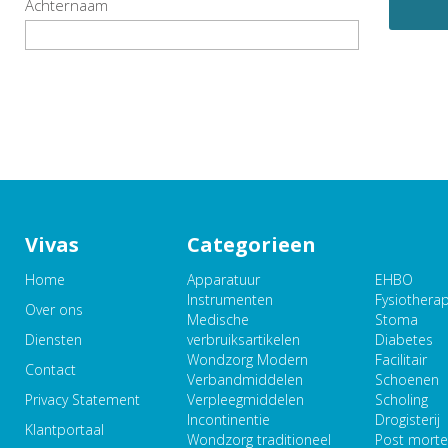
Achternaam
Vivas
Categorieen
Home
Apparatuur
EHBO
Instrumenten
Fysiothera
Over ons
Medische
Stoma
Diensten
verbruiksartikelen
Diabetes
Wondzorg Modern
Facilitair
Contact
Verbandmiddelen
Schoenen
Privacy Statement
Verpleegmiddelen
Scholing
Incontinentie
Drogisterij
Klantportaal
Wondzorg traditioneel
Post mort